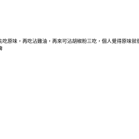
先吃原味，再吃沾雞油，再來可沾胡椒粉三吃，個人覺得原味就
牌