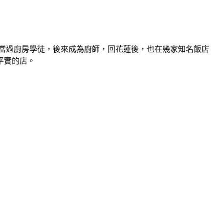
當過廚房學徒，後來成為廚師，回花蓮後，也在幾家知名飯店
平實的店。