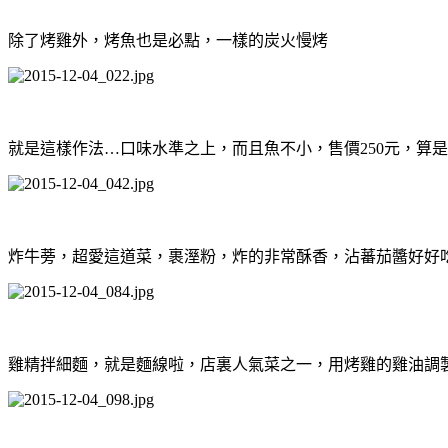
除了烤雞外，烤魚也是必點，一樣的炭火慢烤
就是這樣作法…口味水準之上，而且魚不小，售價250元，算
炸牛蒡，超愛這道菜，裹溼粉，炸的非常酥香，沾蕃茄醬好好
雞精拌細麵，就是麵線啦，店裏人氣菜之一，用烤雞的雞油調