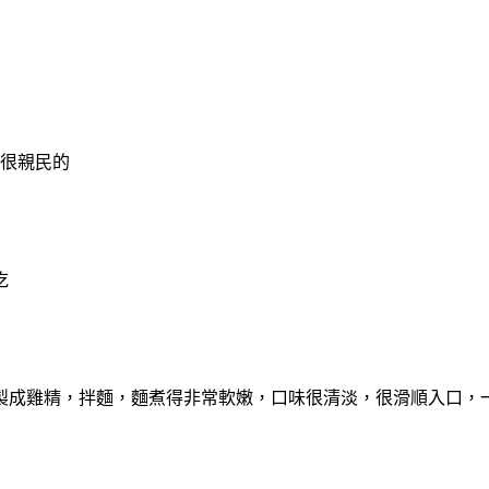
是很親民的
吃
製成雞精，拌麵，麵煮得非常軟嫩，口味很清淡，很滑順入口，