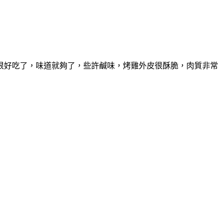
很好吃了，味道就夠了，些許鹹味，烤雞外皮很酥脆，肉質非常